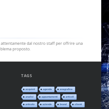
a attentamente dal nostro staff per offrire una
roblema proposto.
TAGS
acquisti
agenda
anagrafica
analisi
appuntamenti
articoli
articolo
aziende
brand
clienti