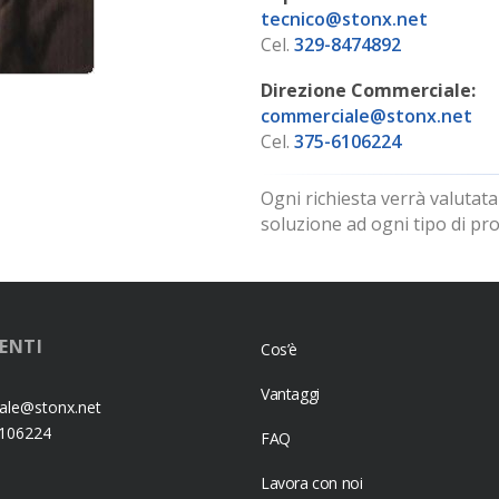
tecnico@stonx.net
Cel.
329-8474892
Direzione Commerciale:
commerciale@stonx.net
Cel.
375-6106224
Ogni richiesta verrà valutat
soluzione ad ogni tipo di p
MENTI
Cos’è
Vantaggi
ale@stonx.net
6106224
FAQ
Lavora con noi