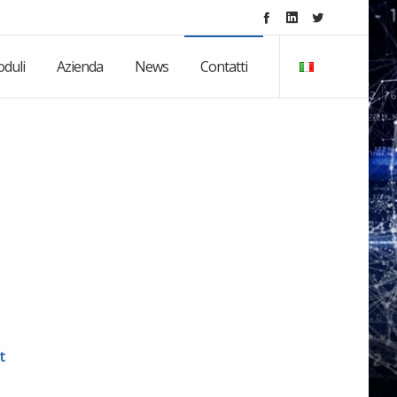
duli
Azienda
News
Contatti
t