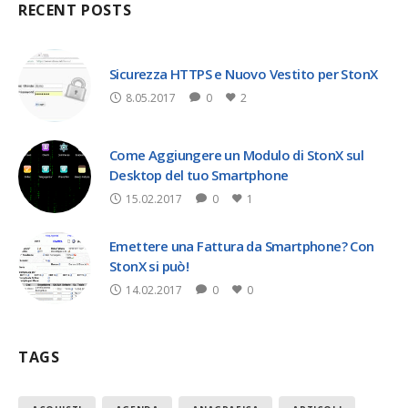
RECENT POSTS
Sicurezza HTTPS e Nuovo Vestito per StonX
8.05.2017
0
2
Come Aggiungere un Modulo di StonX sul
Desktop del tuo Smartphone
15.02.2017
0
1
Emettere una Fattura da Smartphone? Con
StonX si può!
14.02.2017
0
0
TAGS