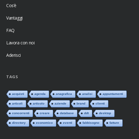
Cos’è
Vantaggi
FAQ
Lavora con noi
Aderisci
TAGS
acquisti
agenda
anagrafica
analisi
appuntamenti
articoli
articolo
aziende
brand
clienti
concorrenti
creare
database
ddt
desktop
directory
economico
eventi
fabbisogno
fatture