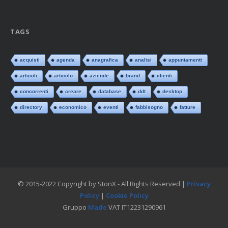
TAGS
acquisti
agenda
anagrafica
analisi
appuntamenti
articoli
articolo
aziende
brand
clienti
concorrenti
creare
database
ddt
desktop
directory
economico
eventi
fabbisogno
fatture
© 2015-2022 Copyright by StonX - All Rights Reserved |
Privacy
Policy
|
Cookie Policy
Gruppo
Made
VAT IT12231290961