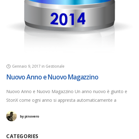
Gennaio 9, 2017
in
Gestionale
Nuovo Anno e Nuovo Magazzino
Nuovo Anno e Nuovo Magazzino Un anno nuovo è giunto e
StonX come ogni anno si appresta automaticamente a
generare i nuovi protocolli per documenti e movimenti di
by
pinovero
magazzino relativi
CATEGORIES