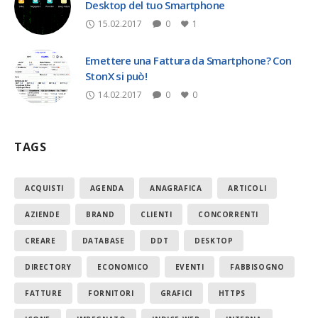
Desktop del tuo Smartphone
15.02.2017
0
1
Emettere una Fattura da Smartphone? Con
StonX si può!
14.02.2017
0
0
TAGS
ACQUISTI
AGENDA
ANAGRAFICA
ARTICOLI
AZIENDE
BRAND
CLIENTI
CONCORRENTI
CREARE
DATABASE
DDT
DESKTOP
DIRECTORY
ECONOMICO
EVENTI
FABBISOGNO
FATTURE
FORNITORI
GRAFICI
HTTPS