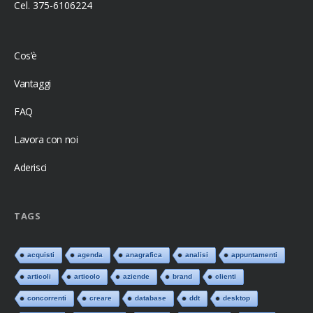
Cel. 375-6106224
Cos’è
Vantaggi
FAQ
Lavora con noi
Aderisci
TAGS
acquisti
agenda
anagrafica
analisi
appuntamenti
articoli
articolo
aziende
brand
clienti
concorrenti
creare
database
ddt
desktop