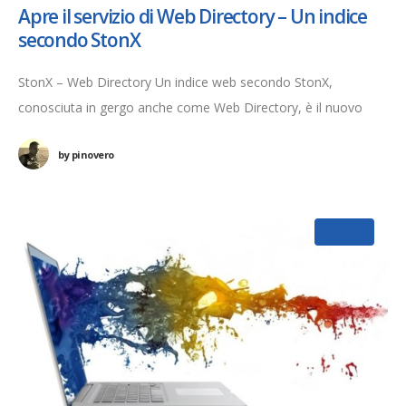
Apre il servizio di Web Directory – Un indice
secondo StonX
StonX – Web Directory Un indice web secondo StonX,
conosciuta in gergo anche come Web Directory, è il nuovo
servizio che stiamo avviando per rilanciare l’economia locale,
by
pinovero
offrire nuovi servizi ai
SITO