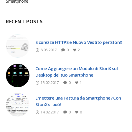
Smartphone
RECENT POSTS
Sicurezza HTTPS e Nuovo Vestito per StonX
8.05.2017
0
2
Come Aggiungere un Modulo di StonX sul
Desktop del tuo Smartphone
15.02.2017
0
1
Emettere una Fattura da Smartphone? Con
StonX si può!
14.02.2017
0
0