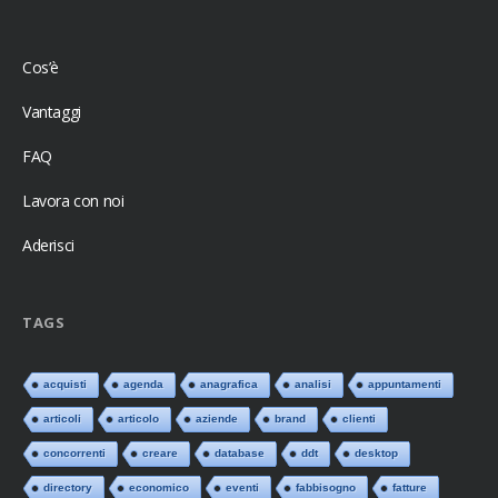
Cos’è
Vantaggi
FAQ
Lavora con noi
Aderisci
TAGS
acquisti
agenda
anagrafica
analisi
appuntamenti
articoli
articolo
aziende
brand
clienti
concorrenti
creare
database
ddt
desktop
directory
economico
eventi
fabbisogno
fatture