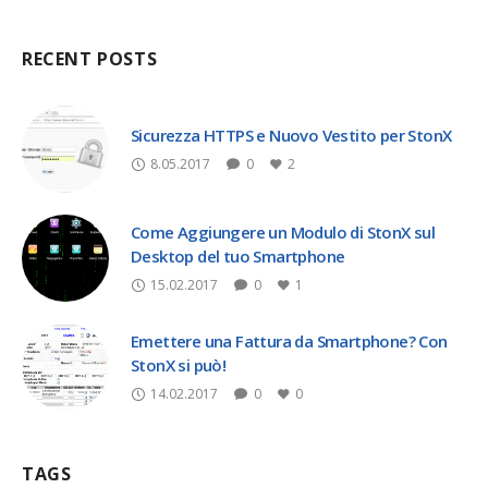
RECENT POSTS
Sicurezza HTTPS e Nuovo Vestito per StonX
8.05.2017
0
2
Come Aggiungere un Modulo di StonX sul
Desktop del tuo Smartphone
15.02.2017
0
1
Emettere una Fattura da Smartphone? Con
StonX si può!
14.02.2017
0
0
TAGS