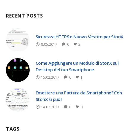
RECENT POSTS
Sicurezza HTTPS e Nuovo Vestito per StonX
8.05.2017
0
2
Come Aggiungere un Modulo di StonX sul
Desktop del tuo Smartphone
15.02.2017
0
1
Emettere una Fattura da Smartphone? Con
StonX si può!
14.02.2017
0
0
TAGS