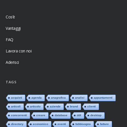
Cos’è
Vantaggi
FAQ
Lavora con noi
Aderisci
TAGS
acquisti
agenda
anagrafica
analisi
appuntamenti
articoli
articolo
aziende
brand
clienti
concorrenti
creare
database
ddt
desktop
directory
economico
eventi
fabbisogno
fatture