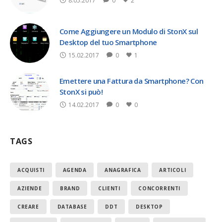
8.05.2017
0
2
Come Aggiungere un Modulo di StonX sul
Desktop del tuo Smartphone
15.02.2017
0
1
Emettere una Fattura da Smartphone? Con
StonX si può!
14.02.2017
0
0
TAGS
ACQUISTI
AGENDA
ANAGRAFICA
ARTICOLI
AZIENDE
BRAND
CLIENTI
CONCORRENTI
CREARE
DATABASE
DDT
DESKTOP