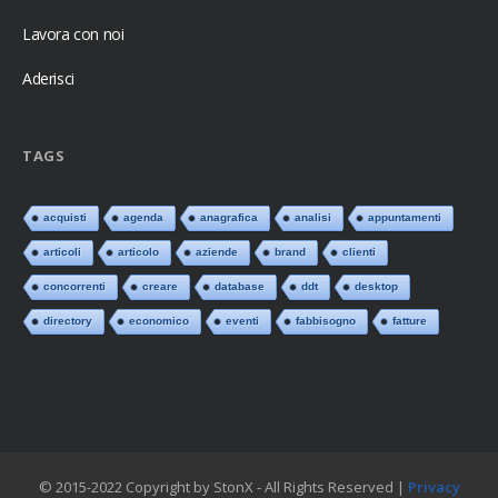
Lavora con noi
Aderisci
TAGS
acquisti
agenda
anagrafica
analisi
appuntamenti
articoli
articolo
aziende
brand
clienti
concorrenti
creare
database
ddt
desktop
directory
economico
eventi
fabbisogno
fatture
© 2015-2022 Copyright by StonX - All Rights Reserved |
Privacy