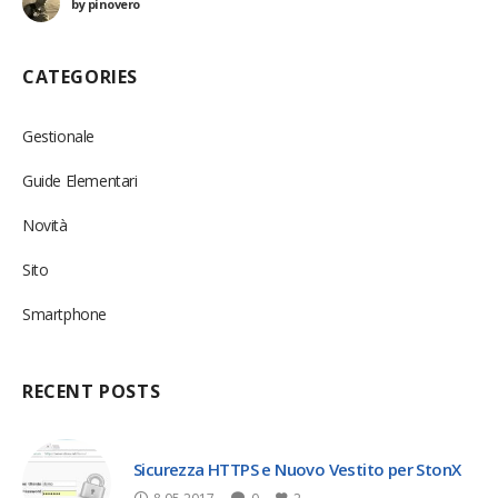
by
pinovero
in spagnolo, a breve
CATEGORIES
Gestionale
Guide Elementari
Novità
Sito
Smartphone
RECENT POSTS
Sicurezza HTTPS e Nuovo Vestito per StonX