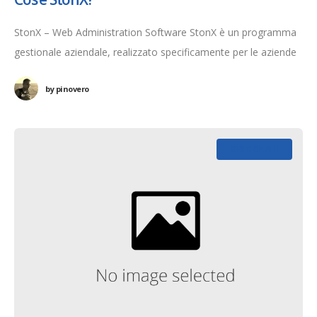
StonX – Web Administration Software StonX è un programma
gestionale aziendale, realizzato specificamente per le aziende
di produzione, è un software professionale, facile, completo,
by
pinovero
multifunzionale e personalizzabile, è ideale per
GESTIONALE